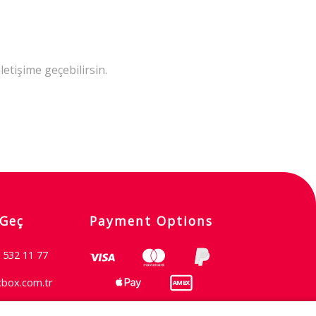
etişime geçebilirsin.
 Geç
Payment Options
 532 11 77
xbox.com.tr
 932 5811