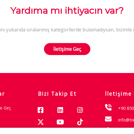
Yardıma mı ihtiyacın var?
ı yukarıda sıralanmış kategorilerde bulamadıysan, bizimle il
İletişime Geç
ar
Bizi Takip Et
İletişime
me Geç
+90 850
info@ti
+971 50