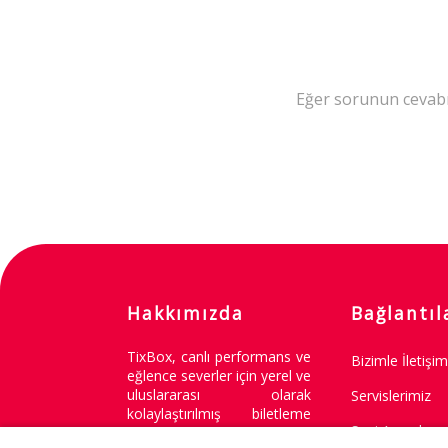
Eğer sorunun cevabın
Hakkımızda
Bağlantıl
TixBox, canlı performans ve
Bizimle İletişi
eğlence severler için yerel ve
uluslararası olarak
Servislerimiz
kolaylaştırılmış biletleme
Seni Arayalım
deneyimi sunar.