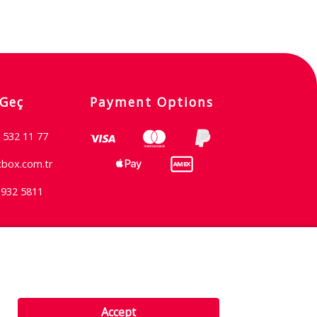
 Geç
Payment Options
 532 11 77
xbox.com.tr
 932 5811
Şartlar & Koşullar
Accept
Gizlilik İlkesi