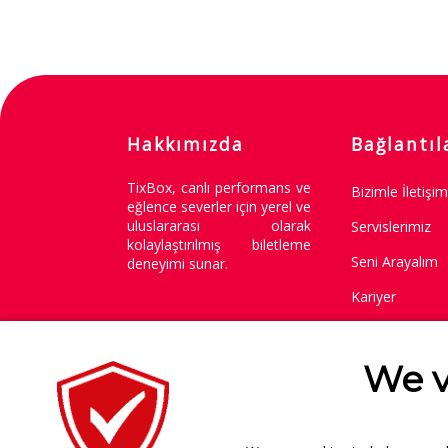
Hakkımızda
Bağlantıl
TixBox, canlı performans ve
Bizimle İletişi
eğlence severler için yerel ve
uluslararası olarak
Servislerimiz
kolaylaştırılmış biletleme
Seni Arayalım
deneyimi sunar.
Kariyer
Değişim / İade 
We v
Copyright © 2014-2026
.
Tüm Hakları Saklıdır