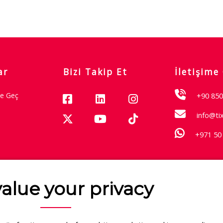
ar
Bizi Takip Et
İletişime
me Geç
+90 850
info@ti
+971 50
Garantisi
alue your privacy
Hakkımızda