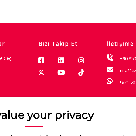
ar
Bizi Takip Et
İletişime
me Geç
+90 850
info@ti
+971 50
Garantisi
alue your privacy
Hakkımızda