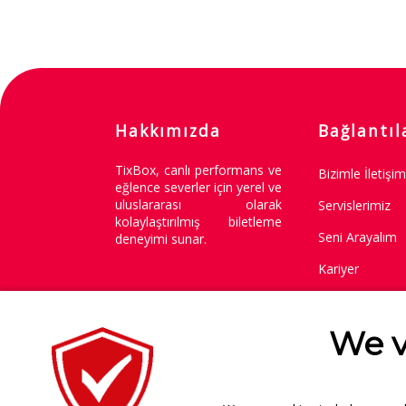
Hakkımızda
Bağlantıl
TixBox, canlı performans ve
Bizimle İletişi
eğlence severler için yerel ve
uluslararası olarak
Servislerimiz
kolaylaştırılmış biletleme
Seni Arayalım
deneyimi sunar.
Kariyer
Değişim / İade 
We v
Copyright © 2014-2026
.
Tüm Hakları Saklıdır