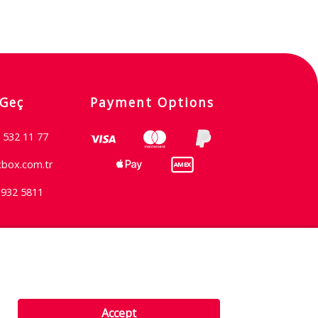
 Geç
Payment Options
 532 11 77
xbox.com.tr
 932 5811
Şartlar & Koşullar
Accept
Gizlilik İlkesi