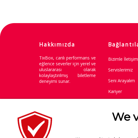
Hakkımızda
Bağlantıl
TixBox, canlı performans ve
Bizimle İletişi
eğlence severler için yerel ve
uluslararası olarak
Servislerimiz
kolaylaştırılmış biletleme
Seni Arayalım
deneyimi sunar.
Kariyer
Değişim / İade 
We v
Copyright © 2014-2026
.
Tüm Hakları Saklıdır