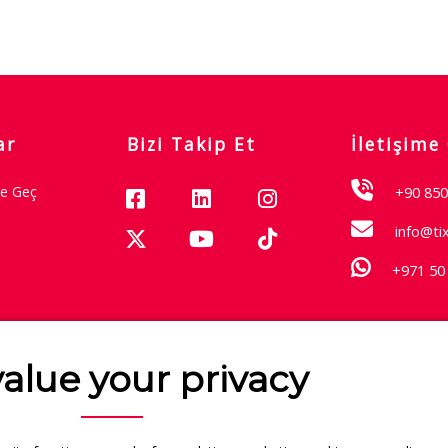
ar
Bizi Takip Et
İletişime
me Geç
+90 850
info@ti
+971 50
Garantisi
alue your privacy
Hakkımızda