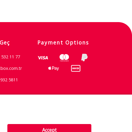
 Geç
Payment Options
 532 11 77
xbox.com.tr
 932 5811
Şartlar & Koşullar
Accept
Gizlilik İlkesi