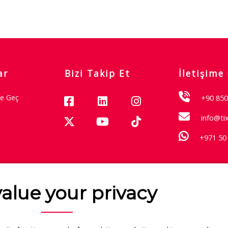
ar
Bizi Takip Et
İletişime
me Geç
+90 850
info@ti
+971 50
Garantisi
alue your privacy
Hakkımızda