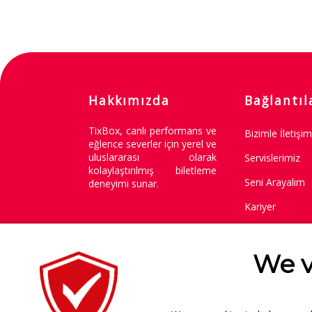
Hakkımızda
Bağlantıl
TixBox, canlı performans ve
Bizimle İletişi
eğlence severler için yerel ve
uluslararası olarak
Servislerimiz
kolaylaştırılmış biletleme
Seni Arayalım
deneyimi sunar.
Kariyer
Değişim / İade 
We v
Copyright © 2014-2026
.
Tüm Hakları Saklıdır