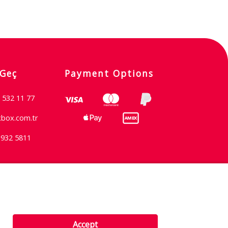
 Geç
Payment Options
 532 11 77
xbox.com.tr
 932 5811
Şartlar & Koşullar
Accept
Gizlilik İlkesi